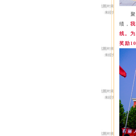
聚
绩，
我
线。为
奖励10