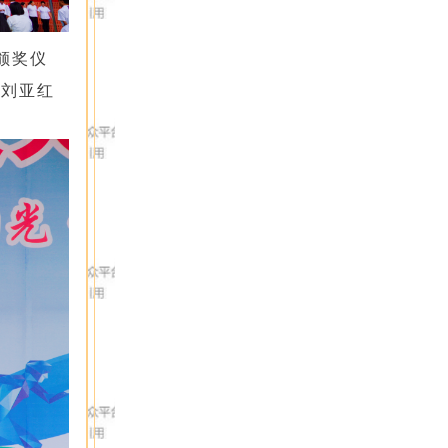
奖颁奖仪
长刘亚红