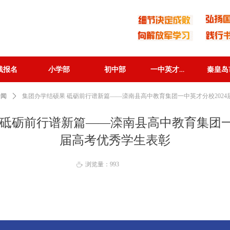
一中英才分校
线报名
小学部
初中部
一中英才分校
线报名
小学部
初中部
新闻
ꄲ
集团办学结硕果 砥砺前行谱新篇——滦南县高中教育集团一中英才分校202
 砥砺前行谱新篇——滦南县高中教育集团一中
届高考优秀学生表彰
浏览量：
993
ꄘ