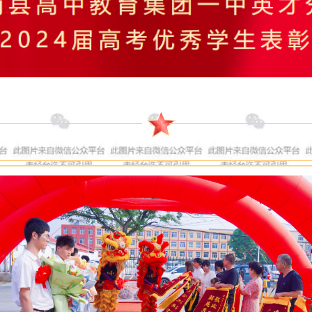
县高中教育集团一中英才分校2024届高考优秀学