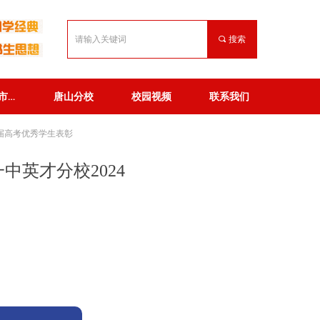
끠
搜索
秦皇岛市英才高级中学
唐山分校
校园视频
联系我们
秦皇岛市英才高级中学
唐山分校
校园视频
联系我们
4届高考优秀学生表彰
英才分校2024